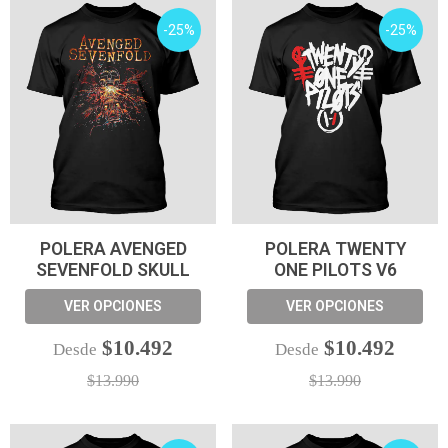
-25%
-25%
POLERA AVENGED
POLERA TWENTY
SEVENFOLD SKULL
ONE PILOTS V6
VER OPCIONES
VER OPCIONES
$10.492
$10.492
Desde
Desde
$13.990
$13.990