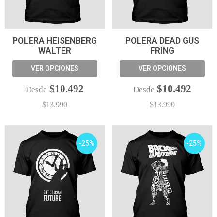
POLERA HEISENBERG
POLERA DEAD GUS
WALTER
FRING
VER OPCIONES
VER OPCIONES
$10.492
$10.492
Desde
Desde
$13.990
$13.990
-25%
-25%