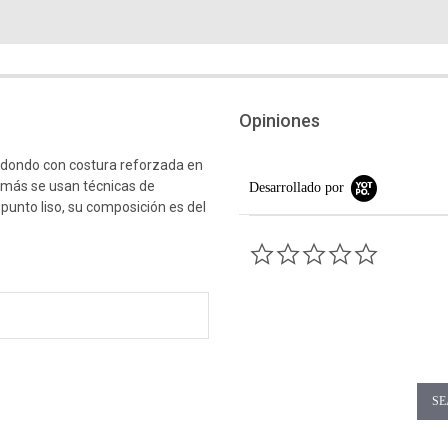
Opiniones
edondo con costura reforzada en
emás se usan técnicas de
Desarrollado por
 punto liso, su composición es del
0.0 star rati
SE