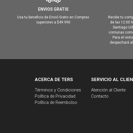
ENVIOS GRATIS
Usa tu beneficio de Envió Gratis en Compras
Recibe tu comp
superiores a $49.990
de las 12:00 
Santiago Urb
comunas como 
Para el rest
despachará al 
ACERCA DE TERS
SERVICIO AL CLIE
Términos y Condiciones
Atención al Cliente
Política de Privacidad
Contacto
Política de Reembolso