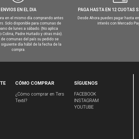
ENVIOS EN EL DIA
PAGA HASTA EN 12 CUOTAS S
ra en el mismo día comprando antes
Desde Ahora puedes pagar hasta en
hrs. Solo disponible para comunas de
interés con Mercado Pa
ano de lunes a sábado. (No aplica
Colina, Padre Hurtado y otras más).
o de comunas del país su pedido se
siguiente día hábil de la fecha de la
compra.
NTE
CÓMO COMPRAR
SÍGUENOS
¿Cómo comprar en Ters
FACEBOOK
Textil?
INSTAGRAM
YOUTUBE