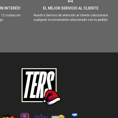
IN INTERÉS!
EL MEJOR SERVICIO AL CLIENTE
 12 cuotas sin
Nuestro Servicio de atención al cliente solucionará
go.
cualquier inconveniente relacionado con tu pedido.