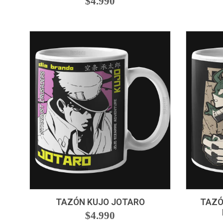
$4.990
-
+
-
TAZÓN KUJO JOTARO
TAZÓ
$4.990