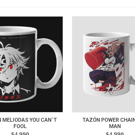
+
-
+
 MELIODAS YOU CAN´T
TAZÓN POWER CHAI
FOOL
MAN
$4.990
$4.990