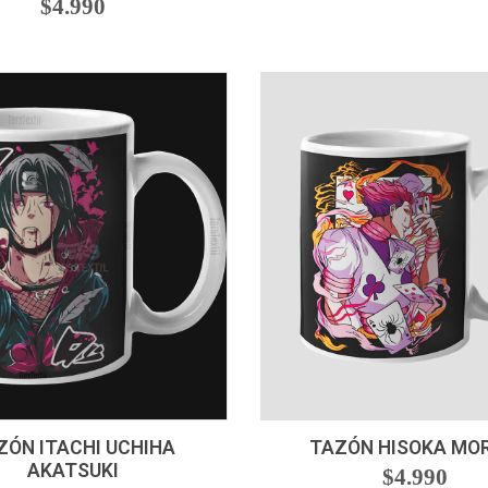
$4.990
+
-
+
ZÓN ITACHI UCHIHA
TAZÓN HISOKA MO
AKATSUKI
$4.990