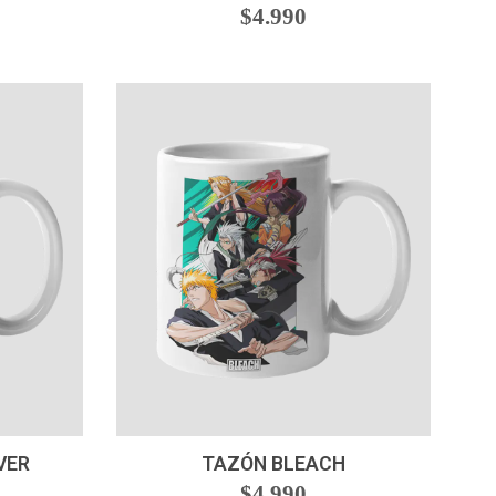
$4.990
-
+
VER
TAZÓN BLEACH
$4.990