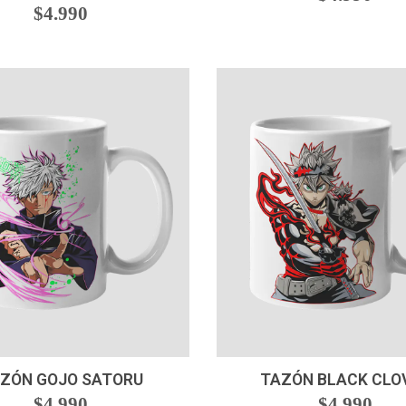
$4.990
+
-
+
ZÓN GOJO SATORU
TAZÓN BLACK CLO
$4.990
$4.990