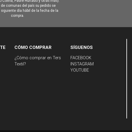
Colina, Padre Hurtado y otras más).
o de comunas del país su pedido se
siguiente día hábil de la fecha de la
compra.
NTE
CÓMO COMPRAR
SÍGUENOS
¿Cómo comprar en Ters
FACEBOOK
Textil?
INSTAGRAM
YOUTUBE