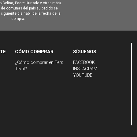
Colina, Padre Hurtado y otras más).
o de comunas del país su pedido se
siguiente día hábil de la fecha de la
compra.
NTE
CÓMO COMPRAR
SÍGUENOS
¿Cómo comprar en Ters
FACEBOOK
Textil?
INSTAGRAM
YOUTUBE