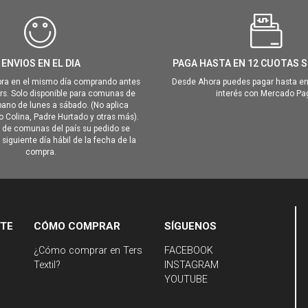
ENVIOS EN EL DIA
PAGA HASTA EN 12 CUOTAS S
ra en el mismo día comprando antes
Desde Ahora puedes pagar hasta en
hrs. Solo disponible para comunas de
interés con Mercado Pa
ano de lunes a sábado. (No aplica
Colina, Padre Hurtado y otras más).
o de comunas del país su pedido se
siguiente día hábil de la fecha de la
compra.
NTE
CÓMO COMPRAR
SÍGUENOS
¿Cómo comprar en Ters
FACEBOOK
Textil?
INSTAGRAM
YOUTUBE