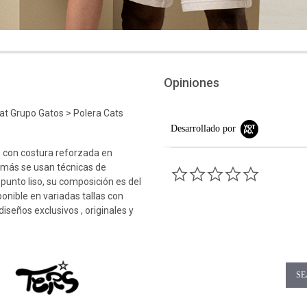
Opiniones
Cat Grupo Gatos > Polera Cats
Desarrollado por
 con costura reforzada en
emás se usan técnicas de
0.0 star rati
 punto liso, su composición es del
ponible en variadas tallas con
iseños exclusivos , originales y
SE