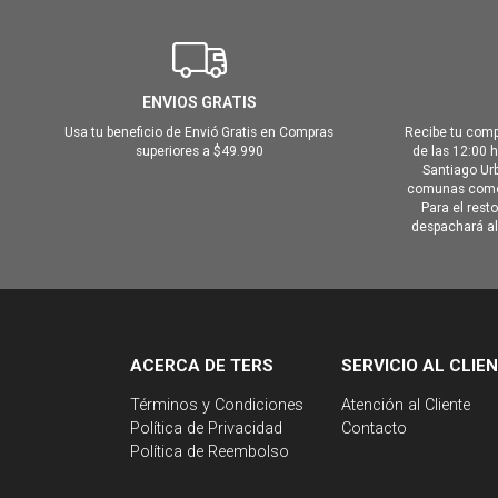
ENVIOS GRATIS
Usa tu beneficio de Envió Gratis en Compras
Recibe tu comp
superiores a $49.990
de las 12:00 
Santiago Urb
comunas como 
Para el rest
despachará al 
ACERCA DE TERS
SERVICIO AL CLIE
Términos y Condiciones
Atención al Cliente
Política de Privacidad
Contacto
Política de Reembolso