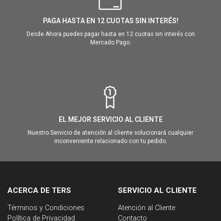
PAGA HASTA EN 12 CUOTAS SIN INTERÉS!
Desde Ahora puedes pagar hasta en 12 cuotas sin interés con
Mercado Pago.
EL MEJOR SERVICIO AL CLIENTE
Nuestro Servicio de atención al cliente solucionará cualquier
inconveniente relacionado con tu pedido.
ACERCA DE TERS
SERVICIO AL CLIENTE
Términos y Condiciones
Atención al Cliente
Política de Privacidad
Contacto