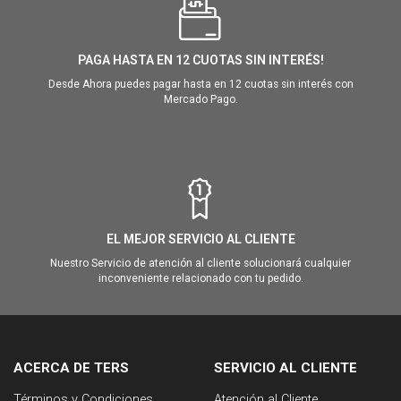
PAGA HASTA EN 12 CUOTAS SIN INTERÉS!
Desde Ahora puedes pagar hasta en 12 cuotas sin interés con
Mercado Pago.
EL MEJOR SERVICIO AL CLIENTE
Nuestro Servicio de atención al cliente solucionará cualquier
inconveniente relacionado con tu pedido.
ACERCA DE TERS
SERVICIO AL CLIENTE
Términos y Condiciones
Atención al Cliente