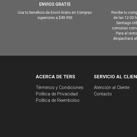
ENVIOS GRATIS
Usa tu beneficio de Envió Gratis en Compras
Recibe tu comp
superiores a $49.990
de las 12:00 
Santiago Urb
comunas como 
Para el rest
despachará al 
ACERCA DE TERS
SERVICIO AL CLIE
Términos y Condiciones
Atención al Cliente
Política de Privacidad
Contacto
Política de Reembolso