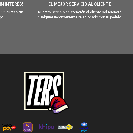
IN INTERÉS!
EL MEJOR SERVICIO AL CLIENTE
 12 cuotas sin
Nuestro Servicio de atención al cliente solucionará
go.
cualquier inconveniente relacionado con tu pedido.