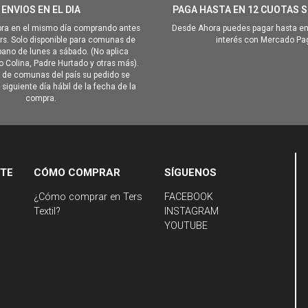
ENVIOS EN EL DIA
PAGA HASTA EN 12 CUOTAS S
ra en el mismo día comprando antes
Desde Ahora puedes pagar hasta en
hrs. Solo disponible para comunas de
interés con Mercado Pa
ano de lunes a sábado. (No aplica
Colina, Padre Hurtado y otras más).
o de comunas del país su pedido se
siguiente día hábil de la fecha de la
compra.
NTE
CÓMO COMPRAR
SÍGUENOS
¿Cómo comprar en Ters
FACEBOOK
Textil?
INSTAGRAM
YOUTUBE