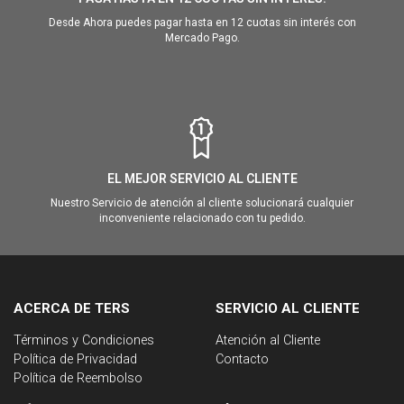
Desde Ahora puedes pagar hasta en 12 cuotas sin interés con
Mercado Pago.
EL MEJOR SERVICIO AL CLIENTE
Nuestro Servicio de atención al cliente solucionará cualquier
inconveniente relacionado con tu pedido.
ACERCA DE TERS
SERVICIO AL CLIENTE
Términos y Condiciones
Atención al Cliente
Política de Privacidad
Contacto
Política de Reembolso