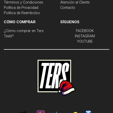
Términos y Condiciones
Atención al Cliente
Política de Privacidad
Contacto
Política de Reembolso
CÓMO COMPRAR
SÍGUENOS
¿Cómo comprar en Ters
FACEBOOK
Textil?
INSTAGRAM
YOUTUBE