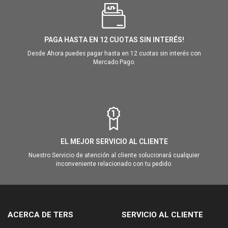
PAGA HASTA EN 12 CUOTAS SIN INTERÉS!
Desde Ahora puedes pagar hasta en 12 cuotas sin interés con
Mercado Pago.
EL MEJOR SERVICIO AL CLIENTE
Nuestro Servicio de atención al cliente solucionará cualquier
inconveniente relacionado con tu pedido.
ACERCA DE TERS
SERVICIO AL CLIENTE