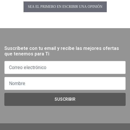
SEA EL PRIMERO EN ESCRIBIR UNA OPINIÓN
Suscríbete con tu email y recibe las mejores ofertas
que tenemos para Ti
SUSCRIBIR