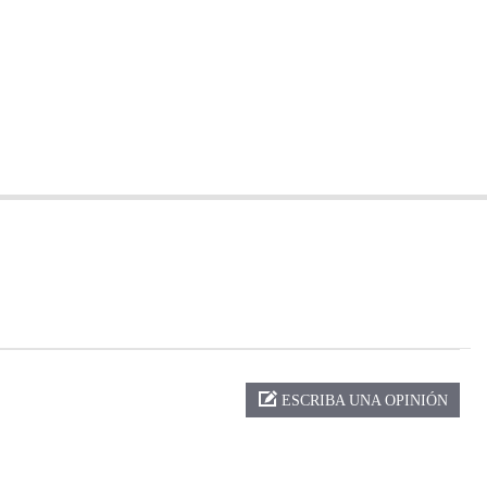
ng
ESCRIBA UNA OPINIÓN