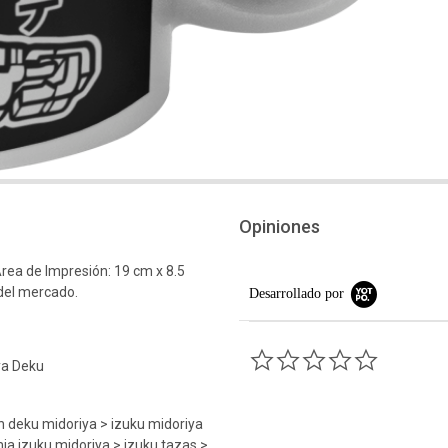
Opiniones
rea de Impresión: 19 cm x 8.5
 del mercado.
Desarrollado por
0.0 star rati
ya Deku
n deku midoriya > izuku midoriya
a izuku midoriya > izuku tazas >