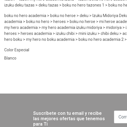
izuku deku tazas > deku tazas > boku no hero tazones 1 > boku no h
boku no hero academia > boku no heroe > deku > Izuku Midoriya Dek
academia > boku no hero > heroes > boku no heroe > mi heroe acade
my hero academia > my hero academia izuku midoriya > midoriya > 
heroes > heroes academia > izuku chibi > mini izuku > chibi deku > a
hero boku > my hero no boku academia > boku no hero academia 2 >
Color Especial
Blanco
Suscríbete con tu email y recibe
las mejores ofertas que tenemos
para Ti