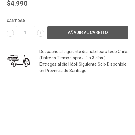
$4.990
CANTIDAD
-
+
Despacho al siguiente día hábil para todo Chile.
(Entrega Tiempo aprox. 2 a 3 días.)
Entregas al día Hábil Siguiente Solo Disponible
en Provincia de Santiago.