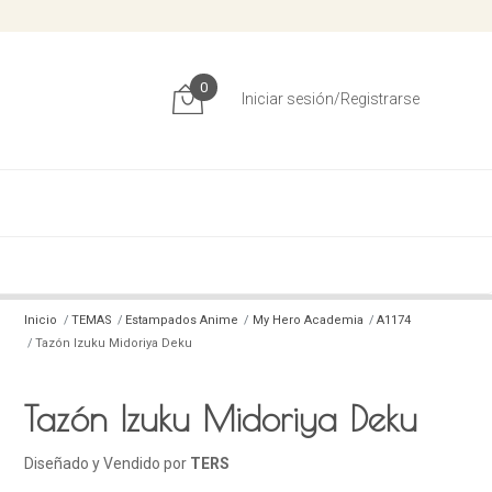
0
Iniciar sesión/Registrarse
Inicio
TEMAS
Estampados Anime
My Hero Academia
A1174
Tazón Izuku Midoriya Deku
Tazón Izuku Midoriya Deku
Diseñado y Vendido por
TERS