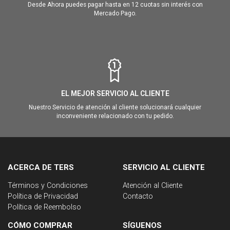
Desde Ahora puedes pagar hasta en 12 cuotas sin interés con
Mercado Pago.
EL MEJOR SERVICIO AL CLIENTE
Nuestro Servicio de atención al cliente solucionará cualquier
inconveniente relacionado con tu pedido.
ACERCA DE TERS
SERVICIO AL CLIENTE
Términos y Condiciones
Atención al Cliente
Política de Privacidad
Contacto
Política de Reembolso
CÓMO COMPRAR
SÍGUENOS