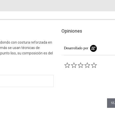
Opiniones
edondo con costura reforzada en
emás se usan técnicas de
Desarrollado por
 punto liso, su composición es del
0.0 star rati
SE