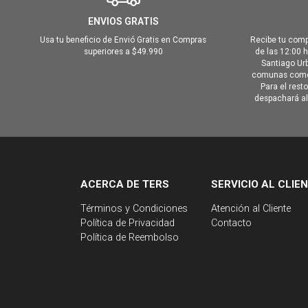
ENVIOS GRATIS
Usa tu beneficio de Envió Gratis en Compras
Recibe tu comp
superiores a $49.990
de las 12:00 
Santiago Urb
comunas como 
Para el rest
despachará al 
ACERCA DE TERS
SERVICIO AL CLIE
Términos y Condiciones
Atención al Cliente
Política de Privacidad
Contacto
Política de Reembolso