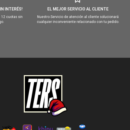
IN INTERÉS!
EL MEJOR SERVICIO AL CLIENTE
 12 cuotas sin
Nuestro Servicio de atención al cliente solucionará
go.
cualquier inconveniente relacionado con tu pedido.