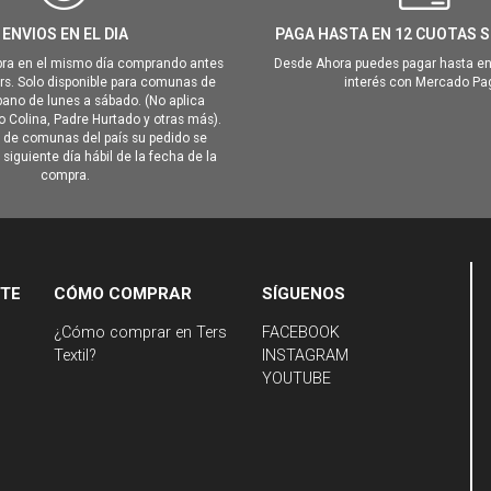
ENVIOS EN EL DIA
PAGA HASTA EN 12 CUOTAS S
ra en el mismo día comprando antes
Desde Ahora puedes pagar hasta en
hrs. Solo disponible para comunas de
interés con Mercado Pa
ano de lunes a sábado. (No aplica
Colina, Padre Hurtado y otras más).
o de comunas del país su pedido se
siguiente día hábil de la fecha de la
compra.
NTE
CÓMO COMPRAR
SÍGUENOS
¿Cómo comprar en Ters
FACEBOOK
Textil?
INSTAGRAM
YOUTUBE