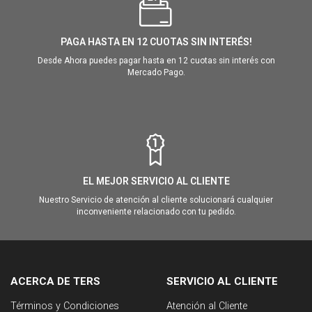
PAGA HASTA EN 12 CUOTAS SIN INTERÉS!
Desde Ahora puedes pagar hasta en 12 cuotas sin interés con
Mercado Pago.
EL MEJOR SERVICIO AL CLIENTE
Nuestro Servicio de atención al cliente solucionará cualquier
inconveniente relacionado con tu pedido.
ACERCA DE TERS
SERVICIO AL CLIENTE
Términos y Condiciones
Atención al Cliente