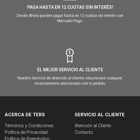
PAGA HASTA EN 12 CUOTAS SIN INTERÉS!
Desde Ahora puedes pagar hasta en 12 cuotas sin interés con
Mercado Pago.
EL MEJOR SERVICIO AL CLIENTE
Nuestro Servicio de atención al cliente solucionará cualquier
inconveniente relacionado con tu pedido.
ACERCA DE TERS
SERVICIO AL CLIENTE
Términos y Condiciones
Atención al Cliente
Política de Privacidad
Contacto
Política de Reembolso