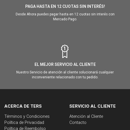
PAGA HASTA EN 12 CUOTAS SIN INTERÉS!
Desde Ahora puedes pagar hasta en 12 cuotas sin interés con
Mercado Pago.
EL MEJOR SERVICIO AL CLIENTE
Nuestro Servicio de atención al cliente solucionará cualquier
inconveniente relacionado con tu pedido.
ACERCA DE TERS
SERVICIO AL CLIENTE
Términos y Condiciones
Atención al Cliente
Política de Privacidad
Contacto
Política de Reembolso