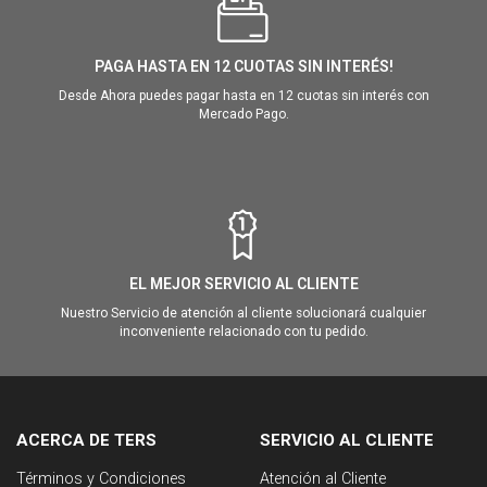
PAGA HASTA EN 12 CUOTAS SIN INTERÉS!
Desde Ahora puedes pagar hasta en 12 cuotas sin interés con
Mercado Pago.
EL MEJOR SERVICIO AL CLIENTE
Nuestro Servicio de atención al cliente solucionará cualquier
inconveniente relacionado con tu pedido.
ACERCA DE TERS
SERVICIO AL CLIENTE
Términos y Condiciones
Atención al Cliente