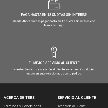
PAGA HASTA EN 12 CUOTAS SIN INTERÉS!
Desde Ahora puedes pagar hasta en 12 cuotas sin interés con
Mercado Pago.
EL MEJOR SERVICIO AL CLIENTE
Nuestro Servicio de atención al cliente solucionará cualquier
inconveniente relacionado con tu pedido.
ACERCA DE TERS
SERVICIO AL CLIENTE
Términos y Condiciones
Atención al Cliente