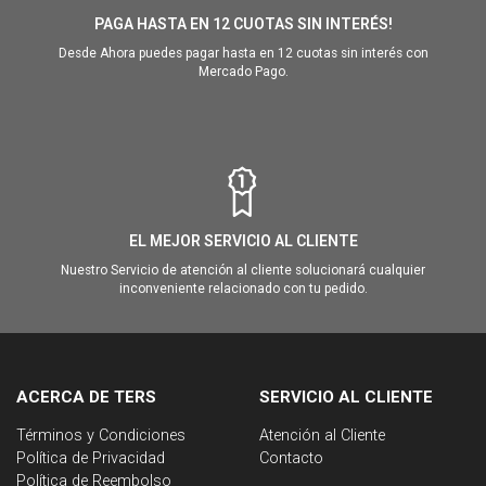
PAGA HASTA EN 12 CUOTAS SIN INTERÉS!
Desde Ahora puedes pagar hasta en 12 cuotas sin interés con
Mercado Pago.
EL MEJOR SERVICIO AL CLIENTE
Nuestro Servicio de atención al cliente solucionará cualquier
inconveniente relacionado con tu pedido.
ACERCA DE TERS
SERVICIO AL CLIENTE
Términos y Condiciones
Atención al Cliente
Política de Privacidad
Contacto
Política de Reembolso