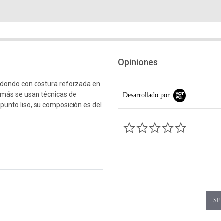
Opiniones
edondo con costura reforzada en
emás se usan técnicas de
Desarrollado por
 punto liso, su composición es del
0.0 star rati
SE