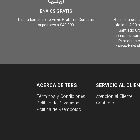
ENVIOS GRATIS
Usa tu beneficio de Envió Gratis en Compras
Recibe tu comp
superiores a $49.990
de las 12:00 
Santiago Urb
comunas como 
Para el rest
despachará al 
ACERCA DE TERS
SERVICIO AL CLIE
Términos y Condiciones
Atención al Cliente
Política de Privacidad
Contacto
Política de Reembolso