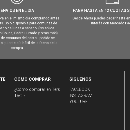
ENVIOS EN EL DIA
PAGA HASTA EN 12 CUOTAS S
ra en el mismo día comprando antes
Desde Ahora puedes pagar hasta en
hrs. Solo disponible para comunas de
interés con Mercado Pa
ano de lunes a sábado. (No aplica
Colina, Padre Hurtado y otras más).
o de comunas del país su pedido se
siguiente día hábil de la fecha de la
compra.
NTE
CÓMO COMPRAR
SÍGUENOS
¿Cómo comprar en Ters
FACEBOOK
Textil?
INSTAGRAM
YOUTUBE