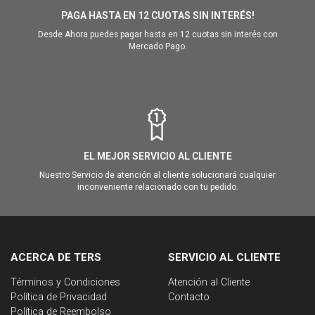
PAGA HASTA EN 12 CUOTAS SIN INTERÉS!
Desde Ahora puedes pagar hasta en 12 cuotas sin interés con
Mercado Pago.
EL MEJOR SERVICIO AL CLIENTE
Nuestro Servicio de atención al cliente solucionará cualquier
inconveniente relacionado con tu pedido.
ACERCA DE TERS
SERVICIO AL CLIENTE
Términos y Condiciones
Atención al Cliente
Política de Privacidad
Contacto
Política de Reembolso