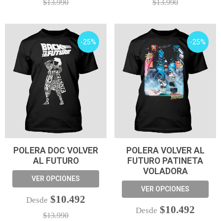
$13.990
$13.990
-25%
-25%
POLERA DOC VOLVER
POLERA VOLVER AL
AL FUTURO
FUTURO PATINETA
VOLADORA
VER OPCIONES
VER OPCIONES
$10.492
Desde
$10.492
Desde
$13.990