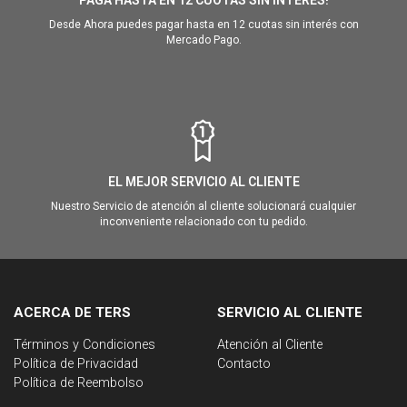
PAGA HASTA EN 12 CUOTAS SIN INTERÉS!
Desde Ahora puedes pagar hasta en 12 cuotas sin interés con
Mercado Pago.
EL MEJOR SERVICIO AL CLIENTE
Nuestro Servicio de atención al cliente solucionará cualquier
inconveniente relacionado con tu pedido.
ACERCA DE TERS
SERVICIO AL CLIENTE
Términos y Condiciones
Atención al Cliente
Política de Privacidad
Contacto
Política de Reembolso