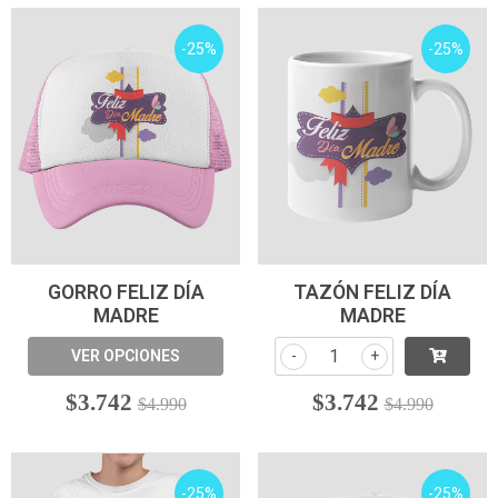
-25%
-25%
GORRO FELIZ DÍA
TAZÓN FELIZ DÍA
MADRE
MADRE
VER OPCIONES
-
+
$3.742
$3.742
$4.990
$4.990
-25%
-25%