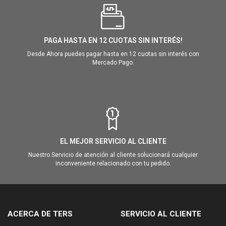
PAGA HASTA EN 12 CUOTAS SIN INTERÉS!
Desde Ahora puedes pagar hasta en 12 cuotas sin interés con
Mercado Pago.
EL MEJOR SERVICIO AL CLIENTE
Nuestro Servicio de atención al cliente solucionará cualquier
inconveniente relacionado con tu pedido.
ACERCA DE TERS
SERVICIO AL CLIENTE