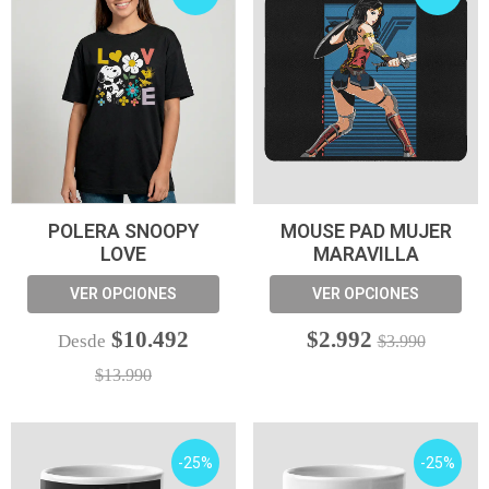
POLERA SNOOPY
MOUSE PAD MUJER
LOVE
MARAVILLA
VER OPCIONES
VER OPCIONES
$10.492
$2.992
Desde
$3.990
$13.990
-25%
-25%