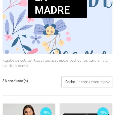
MADRE
Regalos de poleras , tazas , tazones , mouse pad, gorros, para el feliz
día de la mama
36 producto(s)
-25%
-25%