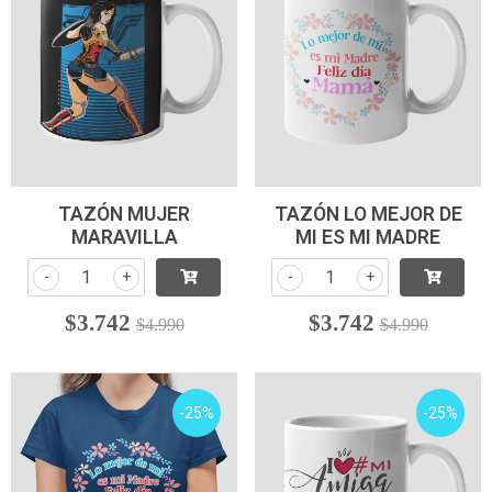
TAZÓN MUJER
TAZÓN LO MEJOR DE
MARAVILLA
MI ES MI MADRE
-
+
-
+
$3.742
$3.742
$4.990
$4.990
-25%
-25%