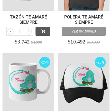
TAZÓN TE AMARÉ
POLERA TE AMARÉ
SIEMPRE
SIEMPRE
-
+
VER OPCIONES
$3.742
$10.492
$4.990
$13.990
-25%
-25%