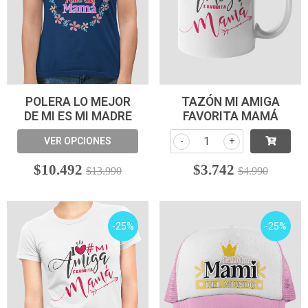
POLERA LO MEJOR
TAZÓN MI AMIGA
DE MI ES MI MADRE
FAVORITA MAMÁ
VER OPCIONES
-
+
$10.492
$3.742
$13.990
$4.990
-25%
-25%