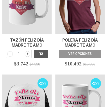
TAZÓN FELIZ DÍA
POLERA FELIZ DÍA
MADRE TE AMO
MADRE TE AMO
-
+
VER OPCIONES
$3.742
$10.492
$4.990
$13.990
-25%
-25%