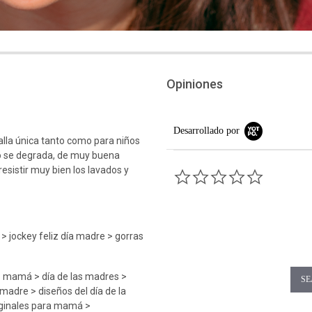
Opiniones
Desarrollado por
Talla única tanto como para niños
o se degrada, de muy buena
esistir muy bien los lavados y
0.0 star rati
> jockey feliz día madre > gorras
> mamá > día de las madres >
SE
 madre > diseños del día de la
ginales para mamá >