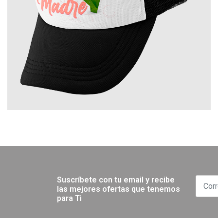
Suscríbete con tu email y recibe
las mejores ofertas que tenemos
para Ti