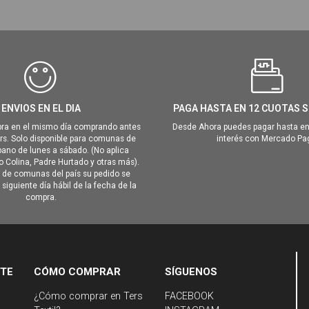
ENVIOS EN EL DIA
PAGA HASTA EN 12 CUOTAS S
ra en el mismo día comprando antes
Desde Ahora puedes pagar hasta en
hrs. Solo disponible para comunas de
interés con Mercado Pa
ano de lunes a sábado. (No aplica
Colina, Padre Hurtado y otras más).
o de comunas del país su pedido se
siguiente día hábil de la fecha de la
compra.
NTE
CÓMO COMPRAR
SÍGUENOS
¿Cómo comprar en Ters
FACEBOOK