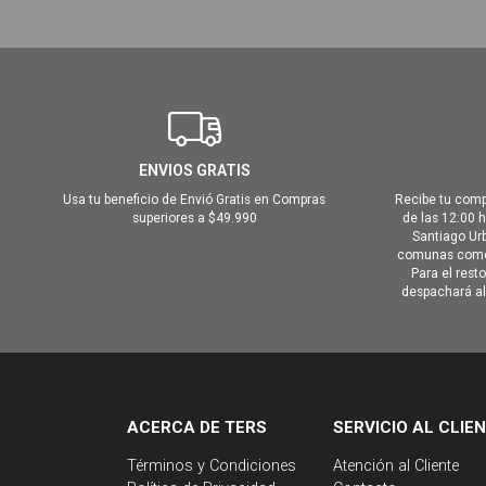
ENVIOS GRATIS
Usa tu beneficio de Envió Gratis en Compras
Recibe tu comp
superiores a $49.990
de las 12:00 
Santiago Urb
comunas como 
Para el rest
despachará al 
ACERCA DE TERS
SERVICIO AL CLIE
Términos y Condiciones
Atención al Cliente