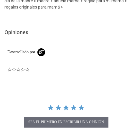
día de la madre > madre > abuela mama > regalo para mi mamá >
regalos originales para mamá >
Opiniones
Desarrollado por
0.0 star rating
SEA EL PRIMERO EN ESCRIBIR UNA OPINIÓN