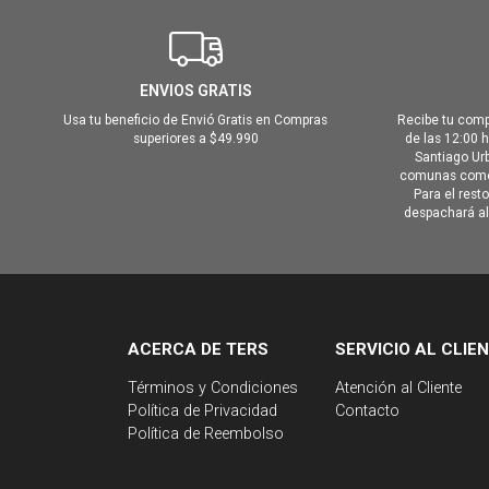
ENVIOS GRATIS
Usa tu beneficio de Envió Gratis en Compras
Recibe tu comp
superiores a $49.990
de las 12:00 
Santiago Urb
comunas como 
Para el rest
despachará al 
ACERCA DE TERS
SERVICIO AL CLIE
Términos y Condiciones
Atención al Cliente
Política de Privacidad
Contacto
Política de Reembolso