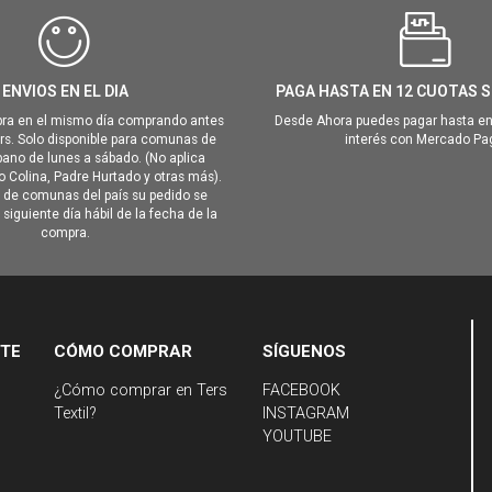
ENVIOS EN EL DIA
PAGA HASTA EN 12 CUOTAS S
ra en el mismo día comprando antes
Desde Ahora puedes pagar hasta en
hrs. Solo disponible para comunas de
interés con Mercado Pa
ano de lunes a sábado. (No aplica
Colina, Padre Hurtado y otras más).
o de comunas del país su pedido se
siguiente día hábil de la fecha de la
compra.
NTE
CÓMO COMPRAR
SÍGUENOS
¿Cómo comprar en Ters
FACEBOOK
Textil?
INSTAGRAM
YOUTUBE