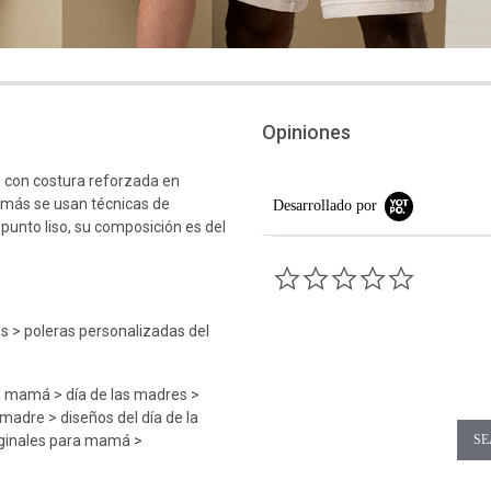
Opiniones
 con costura reforzada en
emás se usan técnicas de
Desarrollado por
 punto liso, su composición es del
0.0 star rati
es > poleras personalizadas del
> mamá > día de las madres >
 madre > diseños del día de la
iginales para mamá >
SE