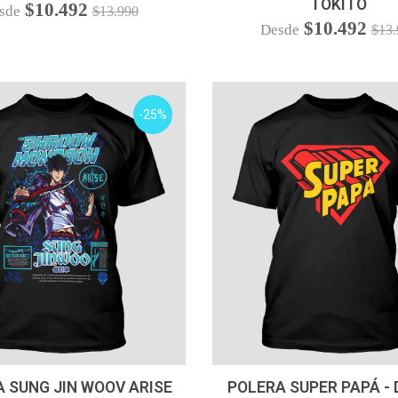
TOKITO
$10.492
sde
$13.990
$10.492
Desde
$13.
-25%
VER OPCIONES
VER OPCIONES
 SUNG JIN WOOV ARISE
POLERA SUPER PAPÁ - 