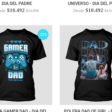
DIA DEL PADRE
UNIVERSO - DIA DEL 
$10.492
$10.492
sde
Desde
$13.990
$13.
-25%
VER OPCIONES
VER OPCIONES
A GAMER DAD - DIA DEL
POLERA DAD OF GIRL - 