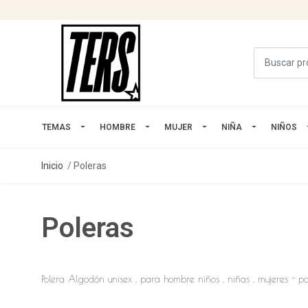
TEMAS
HOMBRE
MUJER
NIÑA
NIÑOS
Inicio
Poleras
Poleras
Polera Algodón unisex , para hombre niños , niñas , mujeres - p