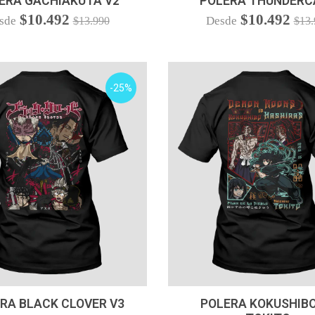
ERA GACHIAKUTA V2
POLERA THUNDERC
$10.492
$10.492
sde
Desde
$13.990
$13.
-25%
VER OPCIONES
VER OPCIONES
RA BLACK CLOVER V3
POLERA KOKUSHIBO