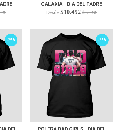
PADRE
GALAXIA - DIA DEL PADRE
$10.492
Desde
990
$13.990
-25%
-25%
VER OPCIONES
DIA DEL
POLERA DAD GIRLS - DIA DEL