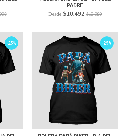
PADRE
$10.492
Desde
990
$13.990
-25%
-25%
VER OPCIONES