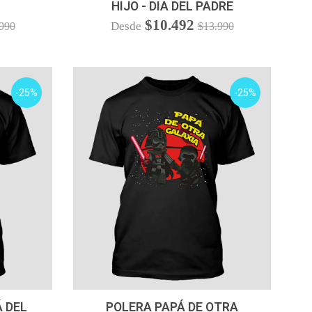
HIJO - DIA DEL PADRE
$10.492
Desde
990
$13.990
-25%
-25%
VER OPCIONES
 DEL
POLERA PAPÁ DE OTRA