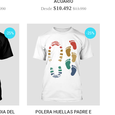
ACUARIO
$10.492
Desde
990
$13.990
-25%
-25%
VER OPCIONES
DIA DEL
POLERA HUELLAS PADRE E