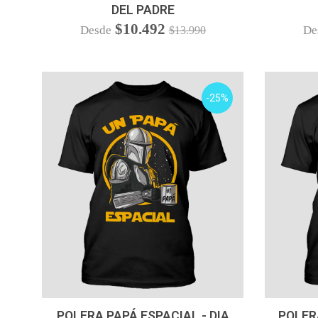
DEL PADRE
$10.492
Desde
De
$13.990
-25%
VER OPCIONES
POLERA PAPÁ ESPACIAL - DIA
POLER