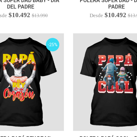
 SUPER DAD BABY - DIA
POLERA SUPER DAD - D
DEL PADRE
PADRE
$10.492
$10.492
sde
Desde
$13.990
$13.
-25%
VER OPCIONES
VER OPCIONES