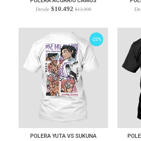
POLERA ACUARIO CAMUS
POL
$10.492
Desde
De
$13.990
-25%
VER OPCIONES
POLERA YUTA VS SUKUNA
POLE