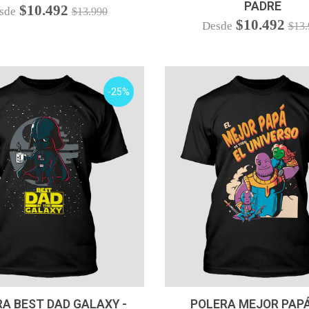
PADRE
$10.492
sde
$13.990
$10.492
Desde
$13.
-25%
VER OPCIONES
VER OPCIONES
A BEST DAD GALAXY -
POLERA MEJOR PAPÁ