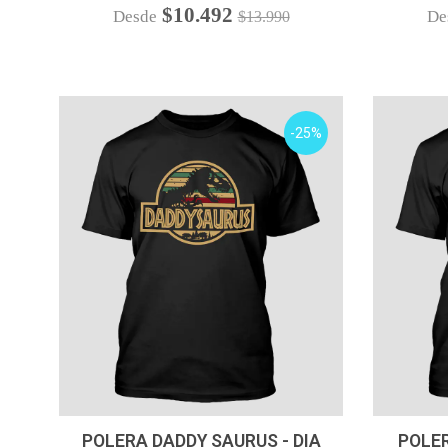
$10.492
Desde
De
$13.990
-25%
VER OPCIONES
POLERA DADDY SAURUS - DIA
POLER