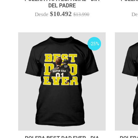
DEL PADRE
$10.492
Desde
De
$13.990
-25%
VER OPCIONES