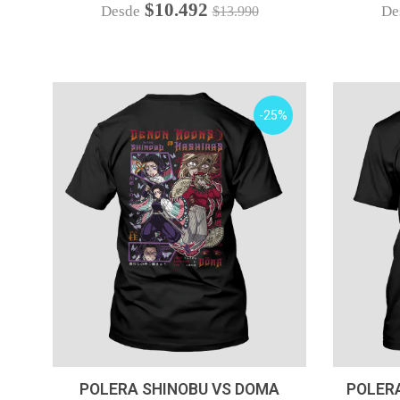
$10.492
Desde
De
$13.990
-25%
VER OPCIONES
POLERA SHINOBU VS DOMA
POLERA