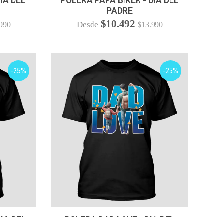
IA DEL
POLERA PAPÁ BIKER - DIA DEL
PADRE
$10.492
Desde
990
$13.990
-25%
-25%
VER OPCIONES