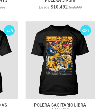
ATS
POLERA JINSHI
$10.492
Desde
990
$13.990
-25%
-25%
VER OPCIONES
 VS
POLERA SAGITARIO LIBRA