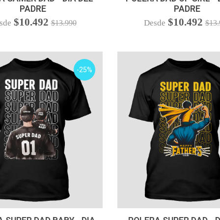
PADRE
PADRE
$10.492
$10.492
sde
Desde
$13.990
$13.
-25%
VER OPCIONES
VER OPCIONES