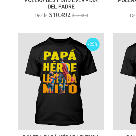
POLERA BEST DAD EVER - DIA
POLERA
DEL PADRE
$10.492
Desde
De
$13.990
-25%
VER OPCIONES