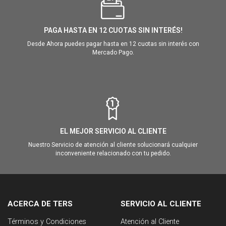
PAGA HASTA EN 12 CUOTAS SIN INTERÉS!
Desde Ahora puedes pagar hasta en 12 cuotas sin interés con
Mercado Pago.
EL MEJOR SERVICIO AL CLIENTE
Nuestro Servicio de atención al cliente solucionará cualquier
inconveniente relacionado con tu pedido.
ACERCA DE TERS
SERVICIO AL CLIENTE
Términos y Condiciones
Atención al Cliente