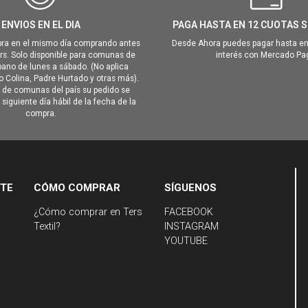
ENVIOS EN EL DIA
PAGA HASTA EN 12 CUOTAS S
ra en el mismo día comprando antes
Desde Ahora puedes pagar hasta en
hrs. Solo disponible para comunas de
interés con Mercado Pa
ano de lunes a sábado. (No aplica
Colina, Padre Hurtado y otras más).
o de comunas del país su pedido se
siguiente día hábil de la fecha de la
compra.
NTE
CÓMO COMPRAR
SÍGUENOS
¿Cómo comprar en Ters
FACEBOOK
Textil?
INSTAGRAM
YOUTUBE