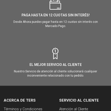
PAGA HASTA EN 12 CUOTAS SIN INTERÉS!
Desde Ahora puedes pagar hasta en 12 cuotas sin interés con
Mercado Pago.
EL MEJOR SERVICIO AL CLIENTE
Nuestro Servicio de atención al cliente solucionará cualquier
inconveniente relacionado con tu pedido.
ACERCA DE TERS
SERVICIO AL CLIENTE
Términos y Condiciones
Atención al Cliente