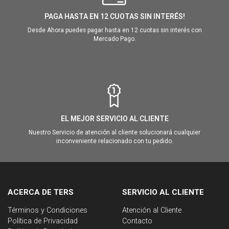
PAGA HASTA EN 12 CUOTAS SIN INTERÉS!
Desde Ahora puedes pagar hasta en 12 cuotas sin interés con
Mercado Pago.
EL MEJOR SERVICIO AL CLIENTE
Nuestro Servicio de atención al cliente solucionará cualquier
inconveniente relacionado con tu pedido.
ACERCA DE TERS
SERVICIO AL CLIENTE
Términos y Condiciones
Atención al Cliente
Política de Privacidad
Contacto