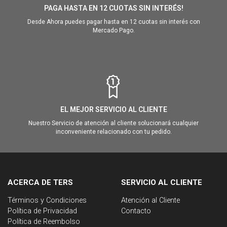
PAGA HASTA EN 12 CUOTAS SIN INTERÉS!
Desde Ahora puedes pagar hasta en 12 cuotas sin interés con
Mercado Pago.
EL MEJOR SERVICIO AL CLIENTE
Nuestro Servicio de atención al cliente solucionará cualquier
inconveniente relacionado con tu pedido.
ACERCA DE TERS
SERVICIO AL CLIENTE
Términos y Condiciones
Atención al Cliente
Política de Privacidad
Contacto
Política de Reembolso