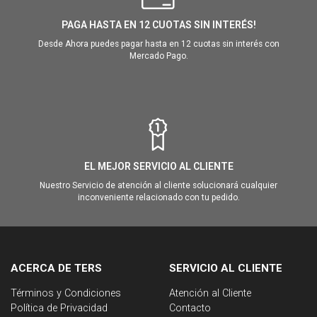
PAGA HASTA EN 12 CUOTAS SIN INTERÉS!
Desde Ahora puedes pagar hasta en 12 cuotas sin interés con
Mercado Pago.
EL MEJOR SERVICIO AL CLIENTE
Nuestro Servicio de atención al cliente solucionará cualquier
inconveniente relacionado con tu pedido.
ACERCA DE TERS
SERVICIO AL CLIENTE
Términos y Condiciones
Atención al Cliente
Política de Privacidad
Contacto