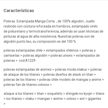
Características
Poleras Estampada Manga Corta , de 100% algodón , cuello
redondo con costura reforzada en hombros, estampado vinilo
de poliuretano y termotransferencia, además se usan técnicas de
pinturas al agua de alta resistencia. Nuestras poleras son de
algodón punto liso, su composición es del 100 %.
poleras estampadas chile > estampados chilenos > poleras y
camisetas > poleras algodón > poleras unisex > estampados de
poleras > cod:A1229
poleras estampadas de animes > poleras moda otakus > poleras
de ataque de los titanes > poleras diseños de atack on titan >
poleras de los titanes > poleras chile modelo de mangas y anime >
poleras fan de titanes colosos >
ataque a los titanes > titan > esqueleto > shingeki no kyojin > titans
> los titanes > otaku > mangas > anime > coloso > aot > gigantes
>