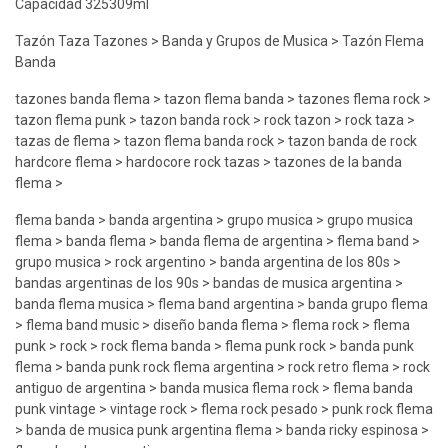
Capacidad 325309ml
Tazón Taza Tazones > Banda y Grupos de Musica > Tazón Flema
Banda
tazones banda flema > tazon flema banda > tazones flema rock >
tazon flema punk > tazon banda rock > rock tazon > rock taza >
tazas de flema > tazon flema banda rock > tazon banda de rock
hardcore flema > hardocore rock tazas > tazones de la banda
flema >
flema banda > banda argentina > grupo musica > grupo musica
flema > banda flema > banda flema de argentina > flema band >
grupo musica > rock argentino > banda argentina de los 80s >
bandas argentinas de los 90s > bandas de musica argentina >
banda flema musica > flema band argentina > banda grupo flema
> flema band music > diseño banda flema > flema rock > flema
punk > rock > rock flema banda > flema punk rock > banda punk
flema > banda punk rock flema argentina > rock retro flema > rock
antiguo de argentina > banda musica flema rock > flema banda
punk vintage > vintage rock > flema rock pesado > punk rock flema
> banda de musica punk argentina flema > banda ricky espinosa >