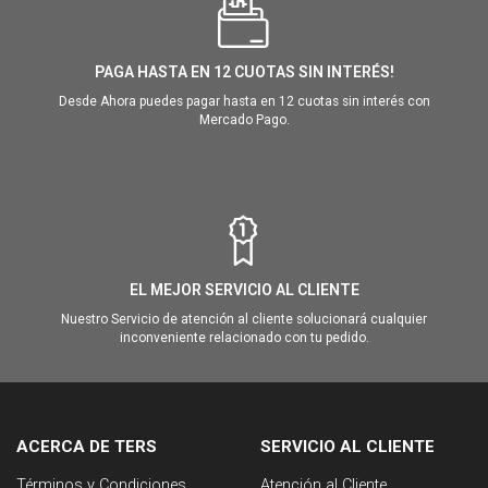
PAGA HASTA EN 12 CUOTAS SIN INTERÉS!
Desde Ahora puedes pagar hasta en 12 cuotas sin interés con
Mercado Pago.
EL MEJOR SERVICIO AL CLIENTE
Nuestro Servicio de atención al cliente solucionará cualquier
inconveniente relacionado con tu pedido.
ACERCA DE TERS
SERVICIO AL CLIENTE
Términos y Condiciones
Atención al Cliente