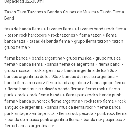
Capacidad 325309ml
Tazón Taza Tazones > Banda y Grupos de Musica > Tazón Flema
Band
taza de banda flema > tazones flema > tazones banda rock flema
> tazon rock hardocore > rock tazones > flema tazon > flema
banda taza > tazas de banda flema > grupo flema tazon > tazon
grupo flema >
flema banda > banda argentina > grupo musica > grupo musica
flema > banda flema > banda flema de argentina > flema band >
grupo musica > rock argentino > banda argentina de los 80s >
bandas argentinas de los 90s > bandas de musica argentina >
banda flema musica > flema band argentina > banda grupo flema
> flema band music > diseño banda flema > flema rock > flema
punk > rock > rock flema banda > flema punk rock > banda punk
flema > banda punk rock flema argentina > rock retro flema > rock
antiguo de argentina > banda musica flema rock > flema banda
punk vintage > vintage rock > flema rock pesado > punk rock flema
> banda de musica punk argentina flema > banda ricky espinosa >
flema bandas argentinas >