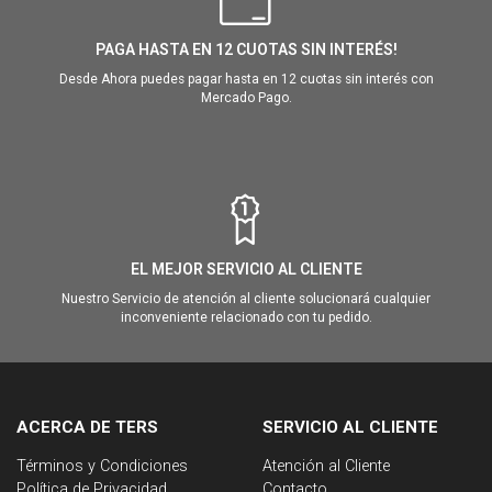
PAGA HASTA EN 12 CUOTAS SIN INTERÉS!
Desde Ahora puedes pagar hasta en 12 cuotas sin interés con
Mercado Pago.
EL MEJOR SERVICIO AL CLIENTE
Nuestro Servicio de atención al cliente solucionará cualquier
inconveniente relacionado con tu pedido.
ACERCA DE TERS
SERVICIO AL CLIENTE
Términos y Condiciones
Atención al Cliente
Política de Privacidad
Contacto