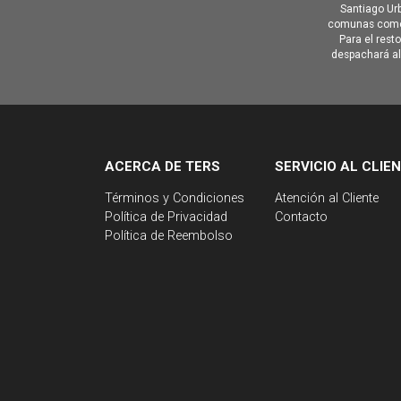
Santiago Urb
comunas como 
Para el rest
despachará al 
ACERCA DE TERS
SERVICIO AL CLIE
Términos y Condiciones
Atención al Cliente
Política de Privacidad
Contacto
Política de Reembolso