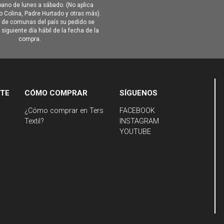
ano de lunes a sábado. (No aplica
Colina, Padre Hurtado y otras más).
o de comunas del país su pedido se
siguiente día hábil de la fecha de la
compra.
NTE
CÓMO COMPRAR
SÍGUENOS
¿Cómo comprar en Ters
FACEBOOK
Textil?
INSTAGRAM
YOUTUBE