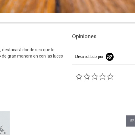
Opiniones
o, destacará donde sea que lo
do de gran manera en con las luces
Desarrollado por
0.0 star rati
SE