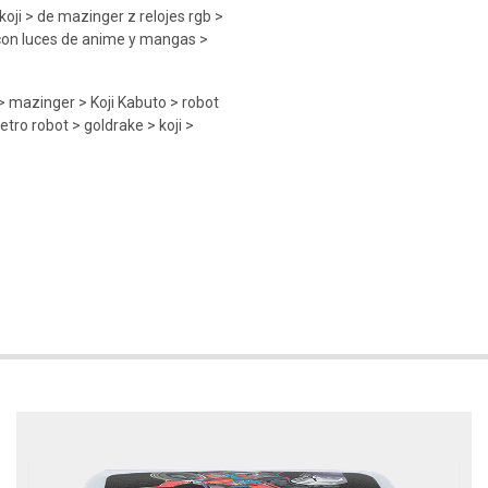
koji > de mazinger z relojes rgb >
 con luces de anime y mangas >
 mazinger > Koji Kabuto > robot
tro robot > goldrake > koji >