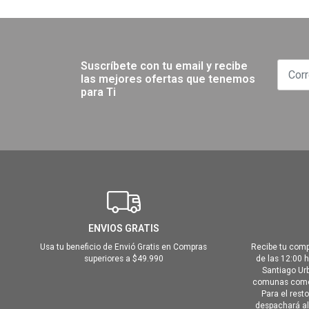
Suscríbete con tu email y recibe
las mejores ofertas que tenemos
para Ti
ENVIOS GRATIS
Usa tu beneficio de Envió Gratis en Compras
Recibe tu comp
superiores a $49.990
de las 12:00 
Santiago Urb
comunas como 
Para el rest
despachará al 