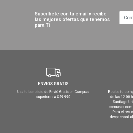
Suscríbete con tu email y recibe
las mejores ofertas que tenemos
para Ti
ENVIOS GRATIS
Usa tu beneficio de Envió Gratis en Compras
Recibe tu comp
superiores a $49.990
de las 12:00 
Santiago Urb
comunas como 
Para el rest
despachará al 