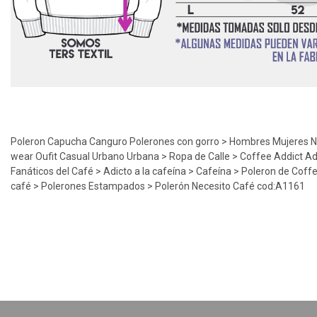
Poleron Capucha Canguro Polerones con gorro > Hombres Mujeres Niñ
wear Oufit Casual Urbano Urbana > Ropa de Calle > Coffee Addict Ad
Fanáticos del Café > Adicto a la cafeína > Cafeína > Poleron de Coff
café > Polerones Estampados > Polerón Necesito Café cod:A1161