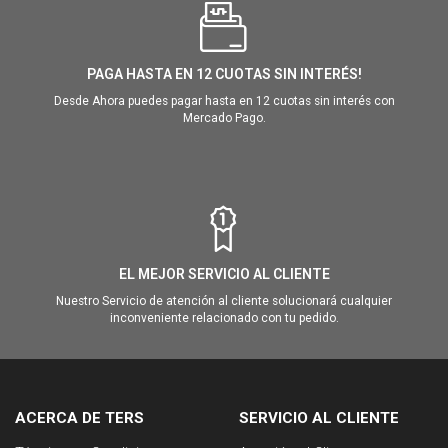
PAGA HASTA EN 12 CUOTAS SIN INTERÉS!
Desde Ahora puedes pagar hasta en 12 cuotas sin interés con
Mercado Pago.
EL MEJOR SERVICIO AL CLIENTE
Nuestro Servicio de atención al cliente solucionará cualquier
inconveniente relacionado con tu pedido.
ACERCA DE TERS
SERVICIO AL CLIENTE