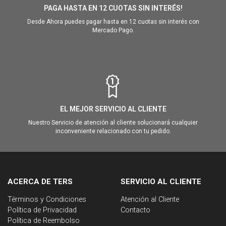
PAGA HASTA EN 12 CUOTAS SIN INTERÉS!
Desde Ahora puedes pagar hasta en 12 cuotas sin interés con
Mercado Pago.
EL MEJOR SERVICIO AL CLIENTE
Nuestro Servicio de atención al cliente solucionará cualquier
inconveniente relacionado con tu pedido.
ACERCA DE TERS
SERVICIO AL CLIENTE
Términos y Condiciones
Atención al Cliente
Política de Privacidad
Contacto
Política de Reembolso