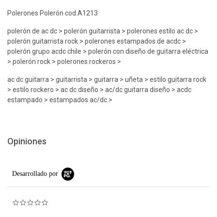
Polerones Polerón cod:A1213
polerón de ac dc > polerón guitarrista > polerones estilo ac dc >
polerón guitarrista rock > polerones estampados de acdc >
polerón grupo acdc chile > polerón con diseño de guitarra eléctrica
> polerón rock > polerones rockeros >
ac dc guitarra > guitarrista > guitarra > uñeta > estilo guitarra rock
> estilo rockero > ac dc diseño > ac/dc guitarra diseño > acdc
estampado > estampados ac/dc >
Opiniones
Desarrollado por
0.0 star rating