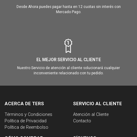
Desde Ahora puedes pagar hasta en 12 cuotas sin interés con
Mercado Pago.
EL MEJOR SERVICIO AL CLIENTE
Nuestro Servicio de atención al cliente solucionará cualquier
inconveniente relacionado con tu pedido.
ACERCA DE TERS
SERVICIO AL CLIENTE
Términos y Condiciones
Atención al Cliente
Política de Privacidad
Contacto
Política de Reembolso