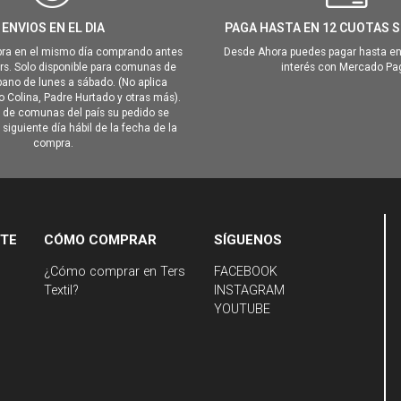
ENVIOS EN EL DIA
PAGA HASTA EN 12 CUOTAS S
ra en el mismo día comprando antes
Desde Ahora puedes pagar hasta en
hrs. Solo disponible para comunas de
interés con Mercado Pa
ano de lunes a sábado. (No aplica
Colina, Padre Hurtado y otras más).
o de comunas del país su pedido se
siguiente día hábil de la fecha de la
compra.
NTE
CÓMO COMPRAR
SÍGUENOS
¿Cómo comprar en Ters
FACEBOOK
Textil?
INSTAGRAM
YOUTUBE