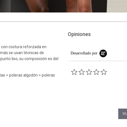
Opiniones
 con costura reforzada en
emás se usan técnicas de
Desarrollado por
 punto liso, su composición es del
0.0 star rati
as > poleras algodón > poleras
SE