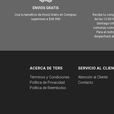
ENVIOS GRATIS
Usa tu beneficio de Envió Gratis en Compras
Recibe tu comp
superiores a $49.990
de las 12:00 
Santiago Urb
comunas como 
Para el rest
despachará al 
ACERCA DE TERS
SERVICIO AL CLIE
Términos y Condiciones
Atención al Cliente
Política de Privacidad
Contacto
Política de Reembolso