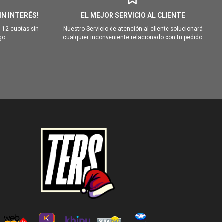
IN INTERÉS!
EL MEJOR SERVICIO AL CLIENTE
 12 cuotas sin
Nuestro Servicio de atención al cliente solucionará
go.
cualquier inconveniente relacionado con tu pedido.