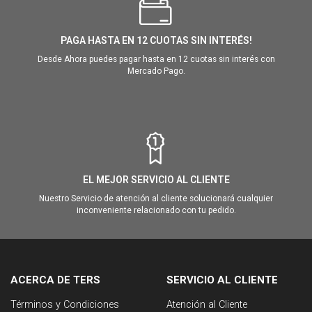
PAGA HASTA EN 12 CUOTAS SIN INTERÉS!
Desde Ahora puedes pagar hasta en 12 cuotas sin interés con
Mercado Pago.
EL MEJOR SERVICIO AL CLIENTE
Nuestro Servicio de atención al cliente solucionará cualquier
inconveniente relacionado con tu pedido.
ACERCA DE TERS
SERVICIO AL CLIENTE
Términos y Condiciones
Atención al Cliente