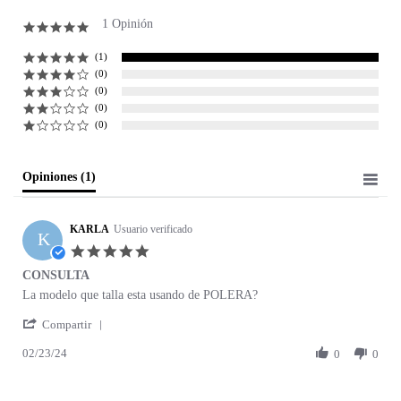
1 Opinión
5.0 star rating
(1)
(0)
(0)
(0)
(0)
Opiniones
(1)
KARLA
Usuario verificado
K
5.0 star rating
CONSULTA
Review by KARLA on 23 Feb 2024
review stating CONSULTA
La modelo que talla esta usando de POLERA?
' Share Review by KARLA on 23 Feb 2024
Compartir
02/23/24
0
0