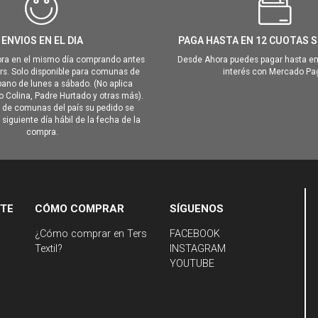
ENVIOS EN EL DIA
PAGA HASTA EN 12 CUOTAS S
ra en el mismo día comprando antes
Desde Ahora puedes pagar hasta en
hrs. Solo disponible para comunas de
interés con Mercado Pa
ano de lunes a sábado. (No aplica
Colina, Padre Hurtado y otras más).
o de comunas del país su pedido se
siguiente día hábil de la fecha de la
compra.
NTE
CÓMO COMPRAR
SÍGUENOS
¿Cómo comprar en Ters
FACEBOOK
Textil?
INSTAGRAM
YOUTUBE