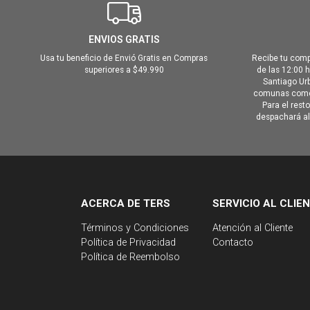
ENVIOS GRATIS
Usa tu beneficio de Envió Gratis en Compras
Recibe tu comp
superiores a $49.990
de las 12:00 
Santiago Urb
comunas como 
Para el rest
despachará al 
ACERCA DE TERS
SERVICIO AL CLIE
Términos y Condiciones
Atención al Cliente
Política de Privacidad
Contacto
Política de Reembolso