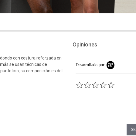
Opiniones
edondo con costura reforzada en
emás se usan técnicas de
Desarrollado por
 punto liso, su composición es del
0.0 star rati
SE