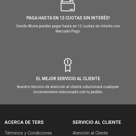
PAGA HASTA EN 12 CUOTAS SIN INTERÉS!
Desde Ahora puedes pagar hasta en 12 cuotas sin interés con
Mercado Pago.
EL MEJOR SERVICIO AL CLIENTE
Nuestro Servicio de atención al cliente solucionará cualquier
inconveniente relacionado con tu pedido.
ACERCA DE TERS
SERVICIO AL CLIENTE
Términos y Condiciones
Atención al Cliente