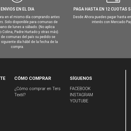
ENVIOS EN EL DIA
PAGA HASTA EN 12 CUOTAS S
ra en el mismo día comprando antes
Desde Ahora puedes pagar hasta en
hrs. Solo disponible para comunas de
interés con Mercado Pa
ano de lunes a sábado. (No aplica
Colina, Padre Hurtado y otras más).
o de comunas del país su pedido se
siguiente día hábil de la fecha de la
compra.
NTE
CÓMO COMPRAR
SÍGUENOS
¿Cómo comprar en Ters
FACEBOOK
Textil?
INSTAGRAM
YOUTUBE