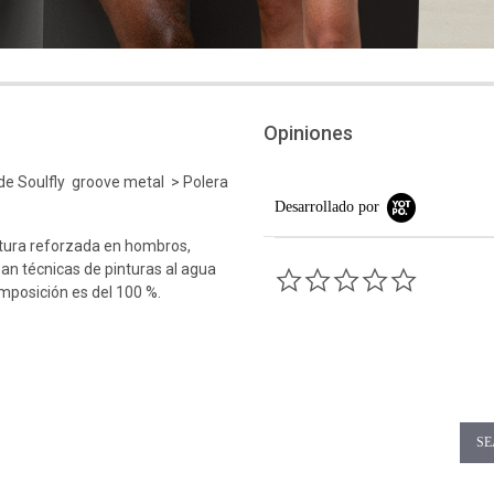
Opiniones
e Soulfly groove metal > Polera
Desarrollado por
tura reforzada en hombros,
an técnicas de pinturas al agua
0.0 star rati
omposición es del 100 %.
SE