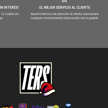
IN INTERÉS!
EL MEJOR SERVICIO AL CLIENTE
 12 cuotas sin
Nuestro Servicio de atención al cliente solucionará
go.
cualquier inconveniente relacionado con tu pedido.