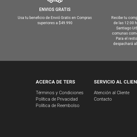
ENVIOS GRATIS
Usa tu beneficio de Envió Gratis en Compras
Recibe tu comp
superiores a $49.990
de las 12:00 
Santiago Urb
comunas como 
Para el rest
despachará al 
ACERCA DE TERS
SERVICIO AL CLIE
Términos y Condiciones
Atención al Cliente
Política de Privacidad
Contacto
Política de Reembolso