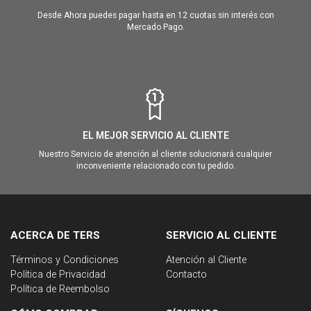
Desde Ahora puedes pagar hasta en 12 cuotas sin interés con
Mercado Pago.
EL MEJOR SERVICIO AL CLIENTE
Nuestro Servicio de atención al cliente solucionará cualquier
inconveniente relacionado con tu pedido.
ACERCA DE TERS
SERVICIO AL CLIENTE
Términos y Condiciones
Atención al Cliente
Política de Privacidad
Contacto
Política de Reembolso